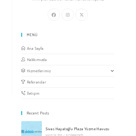
MENÜ
Ana Sayfa
Hakkımızda
Hizmetlerimiz
Referanslar
İletişim
Recent Posts
Sivas Hayatoğlu Plaza Yüzme Havuzu
MAYIS 26, 2021
/
0 COMMENTS