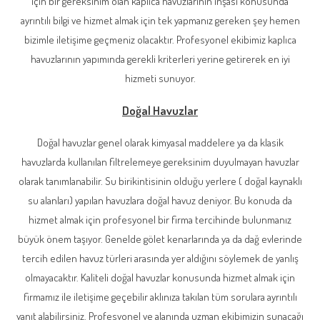
için bir gereksinim olan kaplıca havuzlarının inşası konusunda
ayrıntılı bilgi ve hizmet almak için tek yapmanız gereken şey hemen
bizimle iletişime geçmeniz olacaktır. Profesyonel ekibimiz kaplıca
havuzlarının yapımında gerekli kriterleri yerine getirerek en iyi
hizmeti sunuyor.
Doğal Havuzlar
Doğal havuzlar genel olarak kimyasal maddelere ya da klasik
havuzlarda kullanılan filtrelemeye gereksinim duyulmayan havuzlar
olarak tanımlanabilir. Su birikintisinin olduğu yerlere ( doğal kaynaklı
su alanları) yapılan havuzlara doğal havuz deniyor. Bu konuda da
hizmet almak için profesyonel bir firma tercihinde bulunmanız
büyük önem taşıyor. Genelde gölet kenarlarında ya da dağ evlerinde
tercih edilen havuz türleri arasında yer aldığını söylemek de yanlış
olmayacaktır. Kaliteli doğal havuzlar konusunda hizmet almak için
firmamız ile iletişime geçebilir aklınıza takılan tüm sorulara ayrıntılı
yanıt alabilirsiniz. Profesyonel ve alanında uzman ekibimizin sunacağı