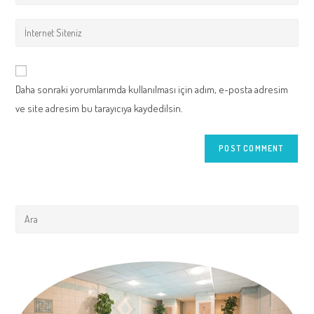
your
username
email
Enter
to
address
your
comment
to
website
comment
URL
Daha sonraki yorumlarımda kullanılması için adım, e-posta adresim
(optional)
ve site adresim bu tarayıcıya kaydedilsin.