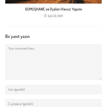
GÜMÜŞHANE ve İlçeleri Havuz Yapımı
Eylül 22, 2020
Bir yanıt yazın
Comment
Enter
your
name
Enter
or