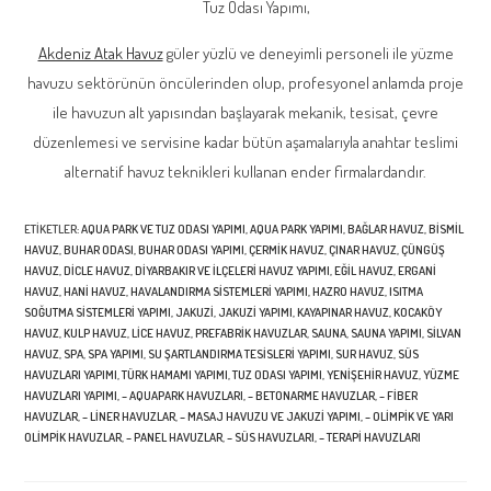
Tuz Odası Yapımı,
Akdeniz Atak Havuz
güler yüzlü ve deneyimli personeli ile yüzme
havuzu sektörünün öncülerinden olup, profesyonel anlamda proje
ile havuzun alt yapısından başlayarak mekanik, tesisat, çevre
düzenlemesi ve servisine kadar bütün aşamalarıyla anahtar teslimi
alternatif havuz teknikleri kullanan ender firmalardandır.
ETIKETLER
:
AQUA PARK VE TUZ ODASI YAPIMI
,
AQUA PARK YAPIMI
,
BAĞLAR HAVUZ
,
BISMIL
HAVUZ
,
BUHAR ODASI
,
BUHAR ODASI YAPIMI
,
ÇERMIK HAVUZ
,
ÇINAR HAVUZ
,
ÇÜNGÜŞ
HAVUZ
,
DICLE HAVUZ
,
DİYARBAKIR VE İLÇELERI HAVUZ YAPIMI
,
EĞIL HAVUZ
,
ERGANI
HAVUZ
,
HANI HAVUZ
,
HAVALANDIRMA SİSTEMLERİ YAPIMI
,
HAZRO HAVUZ
,
ISITMA
SOĞUTMA SİSTEMLERİ YAPIMI
,
JAKUZI
,
JAKUZİ YAPIMI
,
KAYAPINAR HAVUZ
,
KOCAKÖY
HAVUZ
,
KULP HAVUZ
,
LICE HAVUZ
,
PREFABRIK HAVUZLAR
,
SAUNA
,
SAUNA YAPIMI
,
SILVAN
HAVUZ
,
SPA
,
SPA YAPIMI
,
SU ŞARTLANDIRMA TESİSLERİ YAPIMI
,
SUR HAVUZ
,
SÜS
HAVUZLARI YAPIMI
,
TÜRK HAMAMI YAPIMI
,
TUZ ODASI YAPIMI
,
YENIŞEHIR HAVUZ
,
YÜZME
HAVUZLARI YAPIMI
,
– AQUAPARK HAVUZLARI
,
– BETONARME HAVUZLAR
,
– FIBER
HAVUZLAR
,
– LINER HAVUZLAR
,
– MASAJ HAVUZU VE JAKUZI YAPIMI
,
– OLIMPIK VE YARI
OLIMPIK HAVUZLAR
,
– PANEL HAVUZLAR
,
– SÜS HAVUZLARI
,
– TERAPI HAVUZLARI