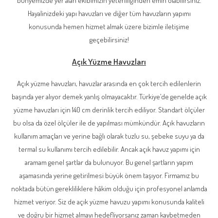
bünyemizde yer alan ekibimizin yeterliliğinden emin olabilirsiniz.
Hayalinizdeki yapı havuzları ve diğer tüm havuzların yapımı
konusunda hemen hizmet almak üzere bizimle iletişime
geçebilirsiniz!
Açık Yüzme Havuzları
Açık yüzme havuzları, havuzlar arasında en çok tercih edilenlerin
başında yer alıyor demek yanlış olmayacaktır. Türkiye’de genelde açık
yüzme havuzları için 140 cm derinlik tercih ediliyor. Standart ölçüler
bu olsa da özel ölçüler ile de yapılması mümkündür. Açık havuzların
kullanım amaçları ve yerine bağlı olarak tuzlu su, şebeke suyu ya da
termal su kullanımı tercih edilebilir. Ancak açık havuz yapımı için
aramam genel şartlar da bulunuyor. Bu genel şartların yapım
aşamasında yerine getirilmesi büyük önem taşıyor. Firmamız bu
noktada bütün gerekliliklere hâkim olduğu için profesyonel anlamda
hizmet veriyor. Siz de açık yüzme havuzu yapımı konusunda kaliteli
ve doğru bir hizmet almayı hedefliyorsanız zaman kaybetmeden